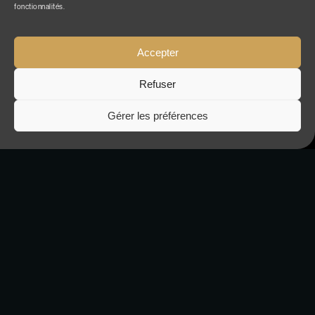
fonctionnalités.
Accepter
Contact
NAVIGATION
Refuser
Accueil
Gérer les préférences
Nommés & lauréats
La cérémonie
Le prix
Partenaires
FAQ
Contact
SUR LES RÉSEAUX
UN ÉVÉNEMENT ORGANISÉ PAR