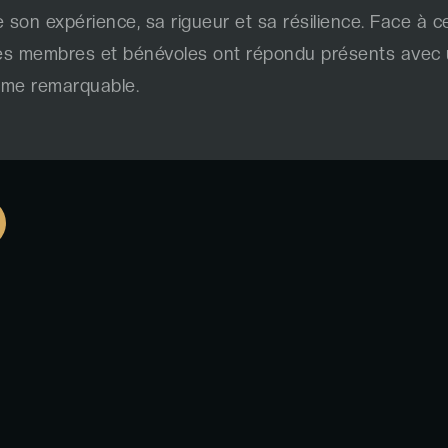
 son expérience, sa rigueur et sa résilience. Face à ce
ses membres et bénévoles ont répondu présents avec
sme remarquable.