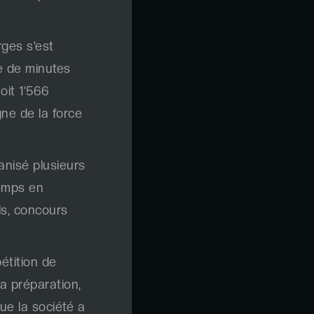
ges s’est
e de minutes
oit 1’566
ne de la force
anisé plusieurs
temps en
ls, concours
étition de
la préparation,
ue la société a