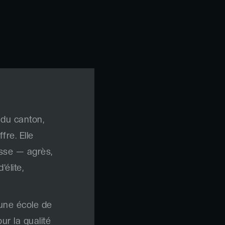
du canton,
re. Elle
asse — agrès,
élite,
 une école de
r la qualité