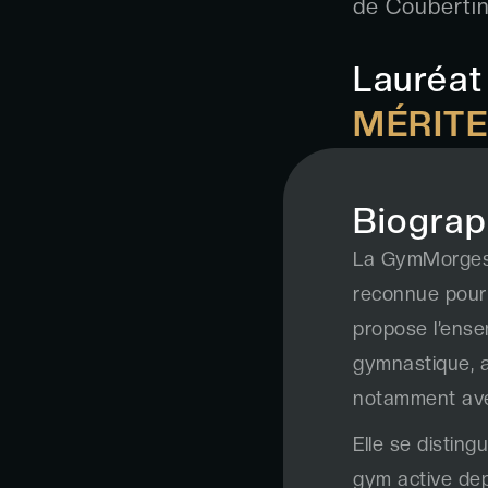
de Coubertin
Lauréat
MÉRITE
Biograp
La GymMorges 
reconnue pour 
propose l’ense
gymnastique, at
notamment avec
Elle se distin
gym active dep