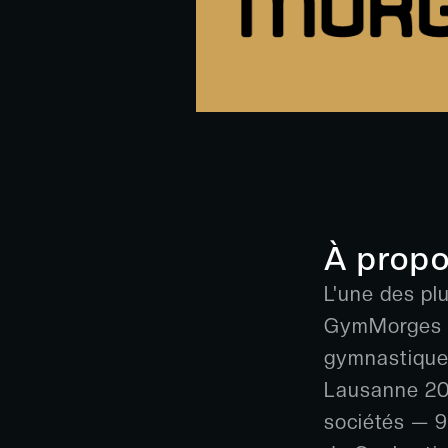
À prop
L'une des pl
GymMorges co
gymnastique 
Lausanne 202
sociétés — 9