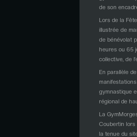
de son encadr
Lors de la Fê
illustrée de m
de bénévolat p
heures ou 65 j
collective, de 
En parallèle d
manifestations
gymnastique et
régional de ha
La GymMorges a
Coubertin lors 
la tenue du sit